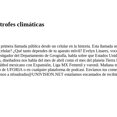
trofes climáticas
 primera llamada pública desde un celular en la historia. Esta llamada s
tu celular? ¿Qué tanto dependes de tu aparato móvil? Evelyn Linares, vo
vestigador del Departamento de Geografía, habla sobre que Estados Unid
a, diseñadora nos habla del mes de abril como el mes del planeta Tier
útbol mexicano con Expansión, Liga MX Femenil y varonil. Mañana más,
 de UFORIA o en cualquier plataforma de podcast. Envíanos tus comenta
enos a nfoudradio@UNIVISION.NET estaríamos encantados de recibir